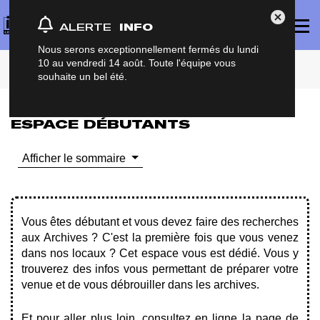
Panneau de gestion des cookies
Affich
Fermer Al
ALERTE
INFO
le
menu
princi
Nous serons exceptionnellement fermés du lundi
Accueil
Préparer sa recherche
Pour vous aider
10 au vendredi 14 août. Toute l'équipe vous
Espace débutants
souhaite un bel été.
ESPACE DÉBUTANTS
Afficher le sommaire
Vous êtes débutant et vous devez faire des recherches
aux Archives ? C'est la première fois que vous venez
dans nos locaux ? Cet espace vous est dédié. Vous y
trouverez des infos vous permettant de préparer votre
venue et de vous débrouiller dans les archives.
Et pour aller plus loin,
consultez en ligne la page de