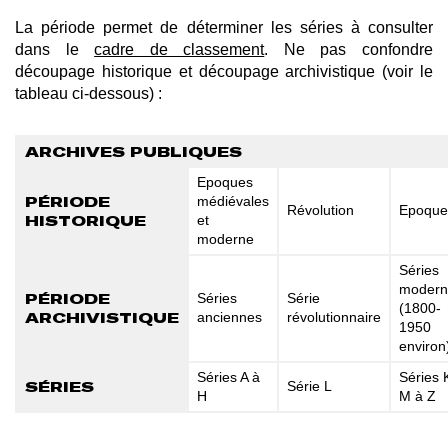
La période permet de déterminer les séries à consulter
dans le
cadre de classement
. Ne pas confondre
découpage historique et découpage archivistique (voir le
tableau ci-dessous) :
ARCHIVES PUBLIQUES
Epoques
PÉRIODE
médiévales
Révolution
Epoque
HISTORIQUE
et
moderne
Séries
modern
PÉRIODE
Séries
Série
(1800-
ARCHIVISTIQUE
anciennes
révolutionnaire
1950
environ
Séries A à
Séries 
SÉRIES
Série L
H
M à Z