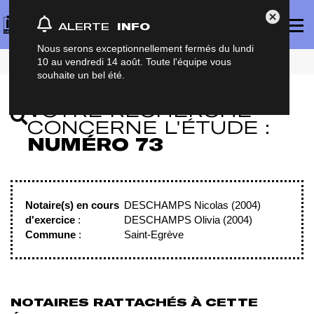
Panneau de gestion des cookies
Affich
Fermer Al
ALERTE
INFO
le
menu
princi
Nous serons exceptionnellement fermés du lundi
Accueil
Numéro 73
10 au vendredi 14 août. Toute l'équipe vous
souhaite un bel été.
VOTRE RECHERCHE
CONCERNE L'ÉTUDE :
NUMÉRO 73
Notaire(s) en cours
DESCHAMPS Nicolas (2004)
d'exercice
:
DESCHAMPS Olivia (2004)
Commune
:
Saint-Egrève
NOTAIRES RATTACHÉS À CETTE