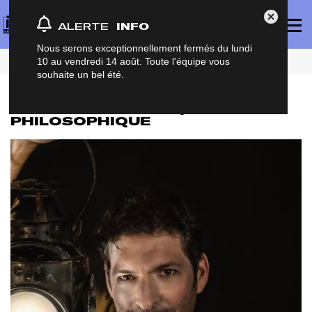
Panneau de gestion des cookies
Affich
Fermer Al
ALERTE
INFO
le
menu
princi
Nous serons exceptionnellement fermés du lundi
Accueil
Actualités
Conte humoristique et philosophique
10 au vendredi 14 août. Toute l'équipe vous
souhaite un bel été.
CONTE HUMORISTIQUE ET
PHILOSOPHIQUE