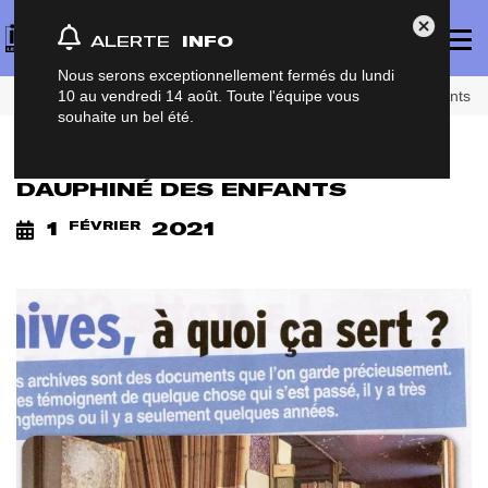
Panneau de gestion des cookies
Affich
Fermer Al
ALERTE
INFO
le
menu
princi
Nous serons exceptionnellement fermés du lundi
Accueil
Actualités
Les Archives dans le Dauphiné des enfants
10 au vendredi 14 août. Toute l'équipe vous
souhaite un bel été.
LES ARCHIVES DANS LE
DAUPHINÉ DES ENFANTS
1
2021
FÉVRIER