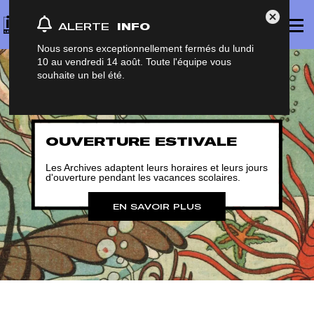
Panneau de gestion des cookies
Affich
Fermer Al
ALERTE
INFO
le
menu
princi
Nous serons exceptionnellement fermés du lundi
10 au vendredi 14 août. Toute l'équipe vous
souhaite un bel été.
OUVERTURE ESTIVALE
Les Archives adaptent leurs horaires et leurs jours
d'ouverture pendant les vacances scolaires.
EN SAVOIR PLUS