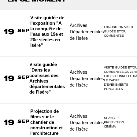
Visite guidée de
l'exposition "A
Archives
EXPOSITION,VISITE
la conquête de
19
SEP
Départementales
GUIDÉE ET/OU
l'eau aux 19e et
COMMENTÉE
de l'Isère
20e siècles en
Isère"
Visite guidée
VISITE GUIDÉE ET/O
"Dans les
Archives
COMMENTÉE,OUVER
coulisses des
19
EXCEPTIONNELLE D
SEP
Départementales
Archives
LE CADRE
de l'Isère
D'ÉVÉNEMENTS
départementales
PONCTUELS
de l’Isère"
Projection de
Archives
films sur le
SÉANCE /
19
SEP
chantier de
Départementales
PROJECTION
CINÉMA
construction et
de l'Isère
l'architecture