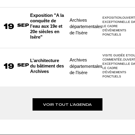
Exposition "A la
EXPOSITION,OUVER
Archives
conquête de
EXCEPTIONNELLE D
19
SEP
l'eau aux 19e et
départementales
LE CADRE
D'ÉVÉNEMENTS
20e siècles en
de l'Isère
PONCTUELS
Isère"
VISITE GUIDÉE ET/O
Archives
L’architecture
COMMENTÉE,OUVER
19
EXCEPTIONNELLE D
SEP
du bâtiment des
départementales
LE CADRE
Archives
de l'Isère
D'ÉVÉNEMENTS
PONCTUELS
VOIR TOUT L'AGENDA